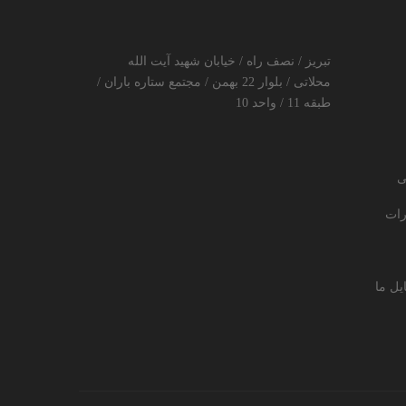
تبریز / نصف راه / خیابان شهید آیت الله
محلاتی / بلوار 22 بهمن / مجتمع ستاره باران /
طبقه 11 / واحد 10
ی
رات
یل ما